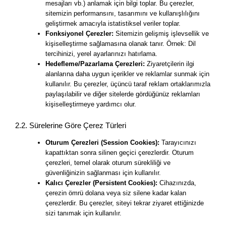
mesajları vb.) anlamak için bilgi toplar. Bu çerezler,
sitemizin performansını, tasarımını ve kullanışlılığını
geliştirmek amacıyla istatistiksel veriler toplar.
Fonksiyonel Çerezler:
Sitemizin gelişmiş işlevsellik ve
kişiselleştirme sağlamasına olanak tanır. Örnek: Dil
tercihinizi, yerel ayarlarınızı hatırlama.
Hedefleme/Pazarlama Çerezleri:
Ziyaretçilerin ilgi
alanlarına daha uygun içerikler ve reklamlar sunmak için
kullanılır. Bu çerezler, üçüncü taraf reklam ortaklarımızla
paylaşılabilir ve diğer sitelerde gördüğünüz reklamları
kişiselleştirmeye yardımcı olur.
2.2. Sürelerine Göre Çerez Türleri
Oturum Çerezleri (Session Cookies):
Tarayıcınızı
kapattıktan sonra silinen geçici çerezlerdir. Oturum
çerezleri, temel olarak oturum sürekliliği ve
güvenliğinizin sağlanması için kullanılır.
Kalıcı Çerezler (Persistent Cookies):
Cihazınızda,
çerezin ömrü dolana veya siz silene kadar kalan
çerezlerdir. Bu çerezler, siteyi tekrar ziyaret ettiğinizde
sizi tanımak için kullanılır.