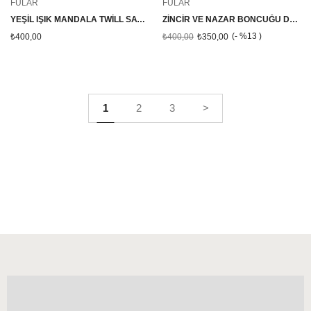
FULAR
FULAR
YEŞİL IŞIK MANDALA TWİLL SATEN ÇANTA BOYU ÇOK RENKLİ FULAR
ZİNCİR VE NAZAR BONCUĞU DESENLİ TWİLL SATEN KAHVERENGİ ÇANTA BOYU FULAR
%13
₺400,00
₺400,00
₺350,00
1
2
3
>