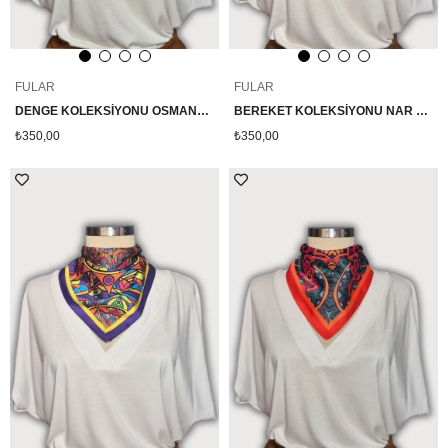
FULAR
FULAR
DENGE KOLEKSİYONU OSMANLI GEOMETRİK DESENLİ TWİLL SATEN ÇANTA BOYU FULAR
BEREKET KOLEKSİYONU NAR VE NAZAR BONCUĞU DESENLİ HARDAL SARI FULAR
₺350,00
₺350,00